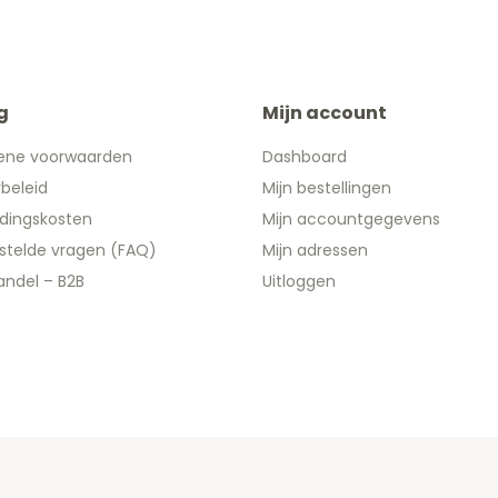
g
Mijn account
ene voorwaarden
Dashboard
ybeleid
Mijn bestellingen
dingskosten
Mijn accountgegevens
stelde vragen (FAQ)
Mijn adressen
ndel – B2B
Uitloggen
 2026 We Can Do Better Online BV