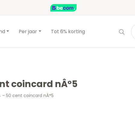
and
Per jaar
Tot 6% korting
ent coincard nÂ°5
4 – 50 cent coincard nÂ°5