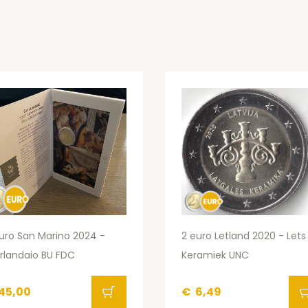
uro San Marino 2024 -
2 euro Letland 2020 - Lets
rlandaio BU FDC
Keramiek UNC
45,00
€
6,49