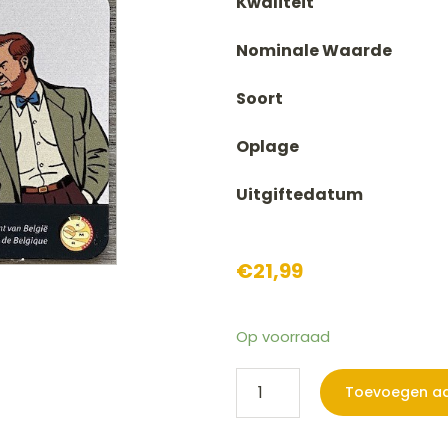
Kwaliteit
Nominale Waarde
Soort
Oplage
Uitgiftedatum
€
21,99
Op voorraad
5
Toevoegen a
euro
Belgie