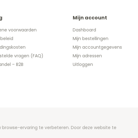
g
Mijn account
ene voorwaarden
Dashboard
ybeleid
Mijn bestellingen
dingskosten
Mijn accountgegevens
stelde vragen (FAQ)
Mijn adressen
ndel – B2B
Uitloggen
 2026 We Can Do Better Online BV
browse-ervaring te verbeteren. Door deze website te
ent by
2mprove
- Content by Euronotes.be