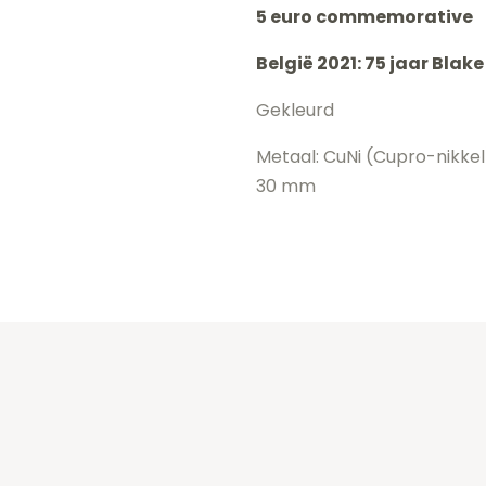
5 euro commemorative
2021
België 2021: 75 jaar Blak
-
Blake
Gekleurd
en
Metaal: CuNi (Cupro-nikkel
Mortimer
30 mm
BU
FDC
Coincard
Gekleurd
aantal