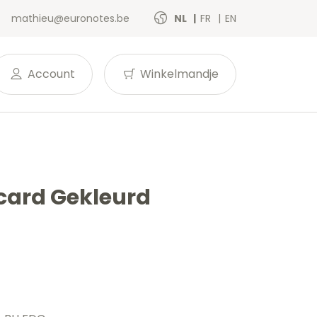
mathieu@euronotes.be
NL
FR
EN
Account
Winkelmandje
ncard Gekleurd