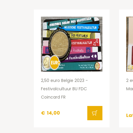
2,50 euro Belgie 2023 -
2 e
Festivalcultuur BU FDC
Ma
Coincard FR
€
14,00
La