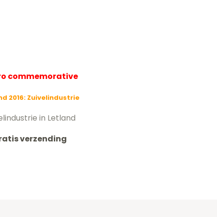
uro commemorative
nd 2016: Zuivelindustrie
elindustrie in Letland
ratis verzending