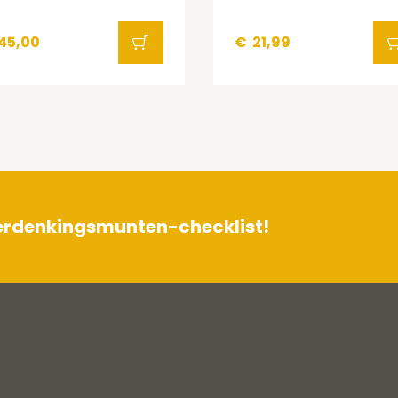
45,00
€
21,99
herdenkingsmunten-checklist!