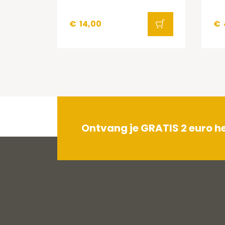
€
14,00
€
Ontvang je GRATIS 2 euro 