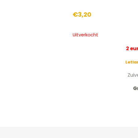
€
3,20
Uitverkocht
2 e
Letla
Zuiv
G