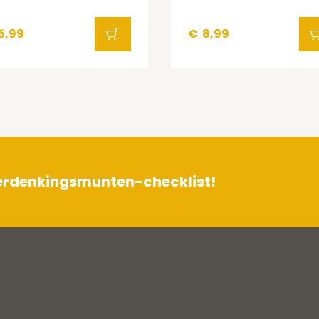
5,99
€
8,99
herdenkingsmunten-checklist!