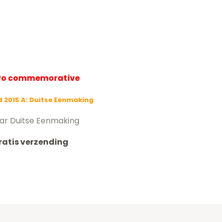
uro commemorative
d 2015 A: Duitse Eenmaking
aar Duitse Eenmaking
ratis verzending