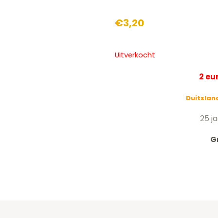
€
3,20
Uitverkocht
2 e
Duitslan
25 j
G