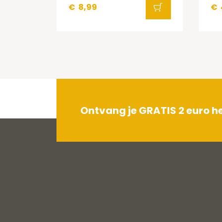
€
8,99
€
Ontvang je GRATIS 2 euro 