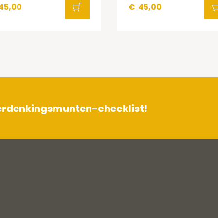
45,00
€
45,00
herdenkingsmunten-checklist!