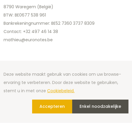
8790 Waregem (België)
BTW: BE0677 538 961
Bankrekeningnummer: BE52 7360 3737 8309
Contact: +32 497 46 14 38
mathieu@euronotes.be
Deze website maakt gebruik van cookies om uw browse-
ervaring te verbeteren. Door deze website te gebruiken,
stemt u in met onze
Cookiebeleid.
Copyright 2026 We Can Do Better Online BV
Accepteren
Enkel noodzakelijke
Development by
2mprove
- Content by Euronotes.be