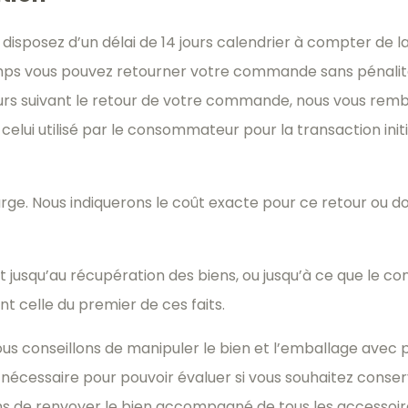
s disposez d’un délai de 14 jours calendrier à compter de l
ps vous pouvez retourner votre commande sans pénalité e
ours suivant le retour de votre commande, nous vous rembo
lui utilisé par le consommateur pour la transaction init
arge. Nous indiquerons le coût exacte pour ce retour ou do
 jusqu’au récupération des biens, ou jusqu’à ce que le c
nt celle du premier de ces faits.
ous conseillons de manipuler le bien et l’emballage avec 
 nécessaire pour pouvoir évaluer si vous souhaitez conserv
s de renvoyer le bien accompagné de tous les accessoires