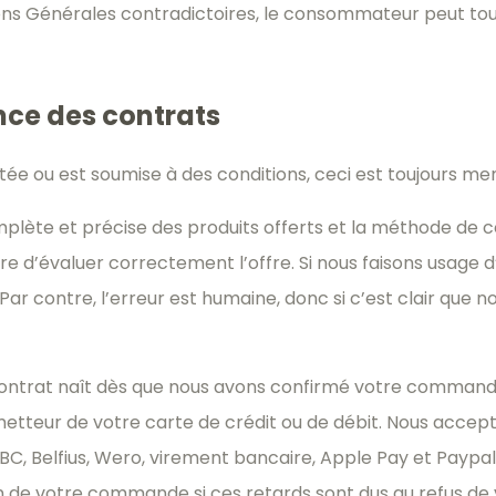
ions Générales contradictoires, le consommateur peut toujo
ance des contrats
imitée ou est soumise à des conditions, ceci est toujours 
omplète et précise des produits offerts et la méthode de
d’évaluer correctement l’offre. Si nous faisons usage d’il
. Par contre, l’erreur est humaine, donc si c’est clair q
ontrat naît dès que nous avons confirmé votre commande
metteur de votre carte de crédit ou de débit. Nous accept
BC, Belfius, Wero, virement bancaire, Apple Pay et Payp
son de votre commande si ces retards sont dus au refus d