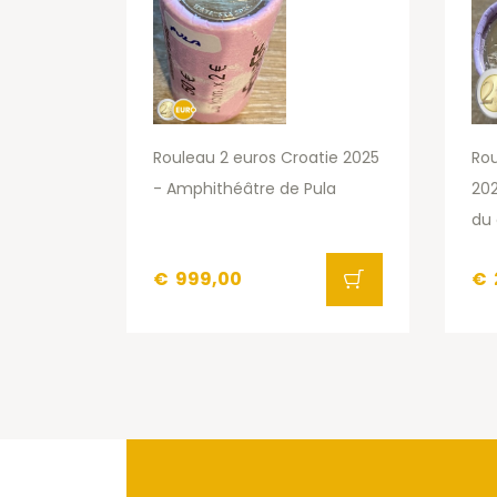
Rouleau 2 euros Croatie 2025
Rou
- Amphithéâtre de Pula
20
du 
€
999,00
€