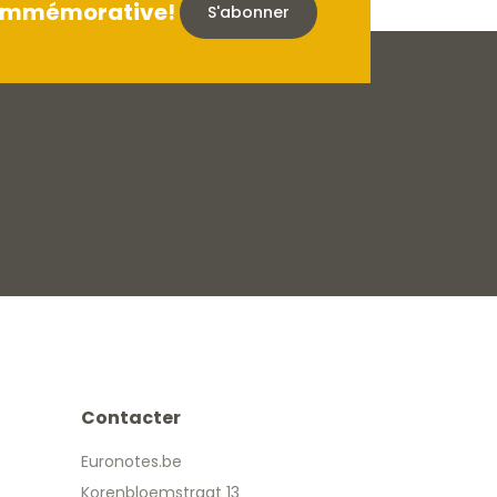
 commémorative!
S'abonner
Contacter
Euronotes.be
Korenbloemstraat 13