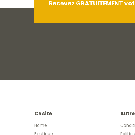
Recevez GRATUITEMENT votre
Ce site
Autre
Home
Condit
Boutique
Politiq