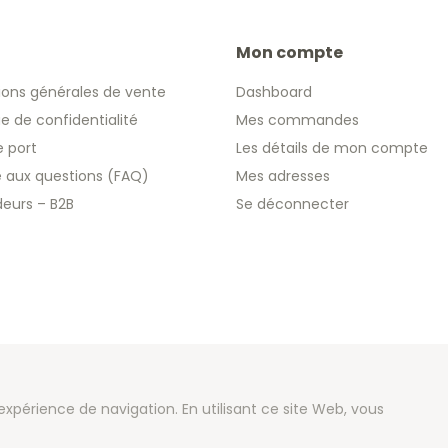
Mon compte
ions générales de vente
Dashboard
ue de confidentialité
Mes commandes
e port
Les détails de mon compte
re aux questions (FAQ)
Mes adresses
eurs – B2B
Se déconnecter
 2026 We Can Do Better Online BV
 expérience de navigation. En utilisant ce site Web, vous
ent by
2mprove
- Content by Euronotes.be