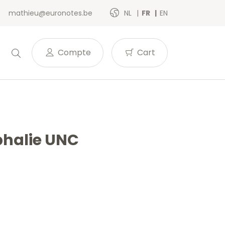
mathieu@euronotes.be
NL
FR
EN
Compte
Cart
phalie UNC