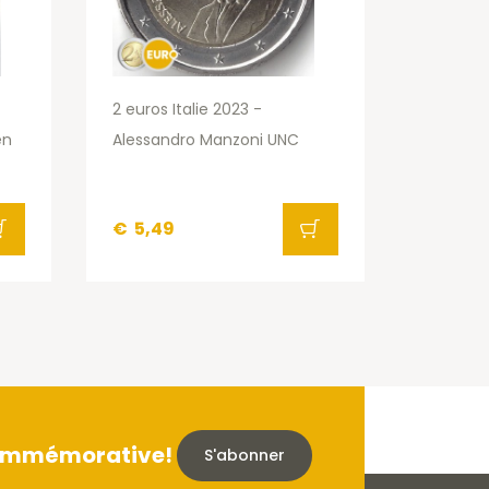
2 euros Italie 2023 -
en
Alessandro Manzoni UNC
€
5,49
 commémorative!
S'abonner