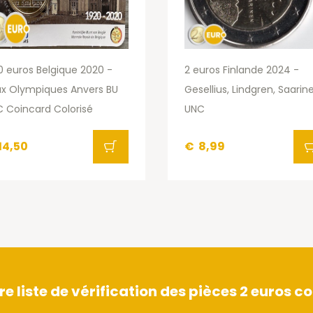
0 euros Belgique 2020 -
2 euros Finlande 2024 -
ux Olympiques Anvers BU
Gesellius, Lindgren, Saarin
 Coincard Colorisé
UNC
14,50
€
8,99
 liste de vérification des pièces 2 euros