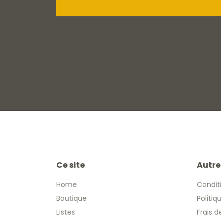
Ce site
Autre
Home
Condit
Boutique
Politiq
Listes
Frais d