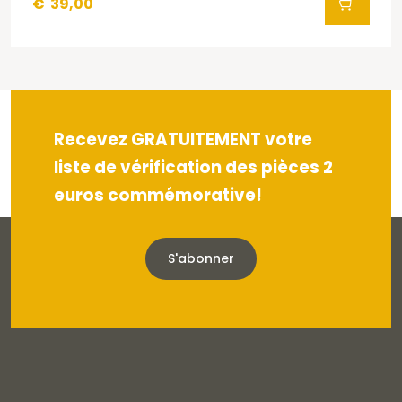
€
39,00
Recevez GRATUITEMENT votre
liste de vérification des pièces 2
euros commémorative!
S'abonner