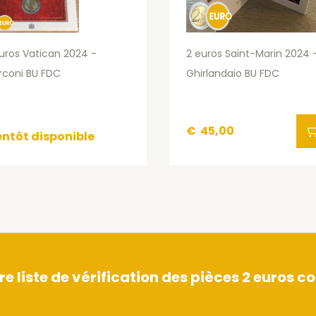
uros Vatican 2024 -
2 euros Saint-Marin 2024 
rconi BU FDC
Ghirlandaio BU FDC
€
45,00
entôt disponible
 liste de vérification des pièces 2 euros