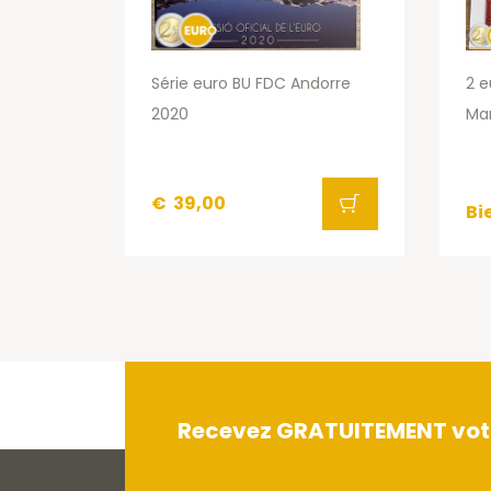
Série euro BU FDC Andorre
2 e
2020
Ma
€
39,00
Bi
Recevez GRATUITEMENT votre