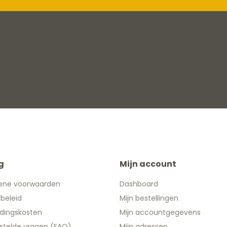
g
Mijn account
ene voorwaarden
Dashboard
ybeleid
Mijn bestellingen
dingskosten
Mijn accountgegevens
stelde vragen (FAQ)
Mijn adressen