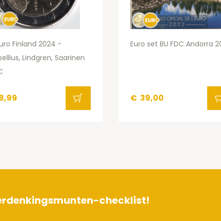
uro Finland 2024 -
Euro set BU FDC Andorra 2
ellius, Lindgren, Saarinen
C
8,99
€
39,00
herdenkingsmunten-checklist!