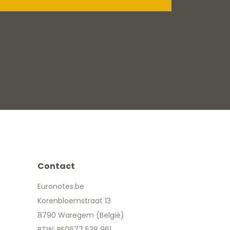
Contact
Euronotes.be
Korenbloemstraat 13
8790 Waregem (België)
BTW: BE0677 538 961