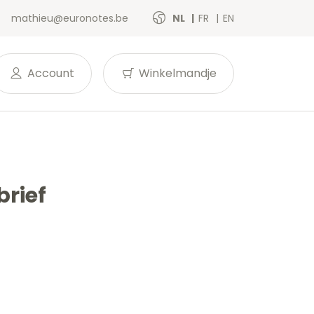
mathieu@euronotes.be
NL
FR
EN
Account
Winkelmandje
brief