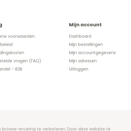
g
Mijn account
ene voorwaarden
Dashboard
ybeleid
Mijn bestellingen
dingskosten
Mijn accountgegevens
stelde vragen (FAQ)
Mijn adressen
ndel – B2B
Uitloggen
 2026 We Can Do Better Online BV
browse-ervaring te verbeteren. Door deze website te