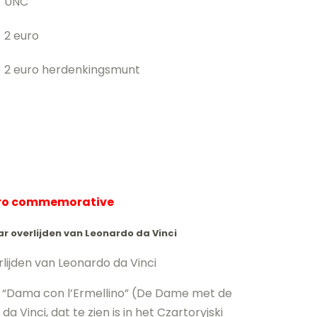
UNC
2 euro
2 euro herdenkingsmunt
uro commemorative
aar overlijden van Leonardo da Vinci
rlijden van Leonardo da Vinci
ij “Dama con l’Ermellino” (De Dame met de
a Vinci, dat te zien is in het Czartoryjski