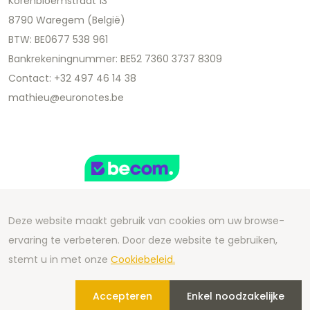
Korenbloemstraat 13
8790 Waregem (België)
BTW: BE0677 538 961
Bankrekeningnummer: BE52 7360 3737 8309
Contact: +32 497 46 14 38
mathieu@euronotes.be
Deze website maakt gebruik van cookies om uw browse-
ervaring te verbeteren. Door deze website te gebruiken,
Copyright 2026 We Can Do Better Online BV
stemt u in met onze
Cookiebeleid.
Development by
2mprove
- Content by Euronotes.be
Accepteren
Enkel noodzakelijke