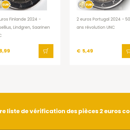
uros Finlande 2024 -
2 euros Portugal 2024 - 5
ellius, Lindgren, Saarinen
ans révolution UNC
C
8,99
€
5,49
 liste de vérification des pièces 2 euros