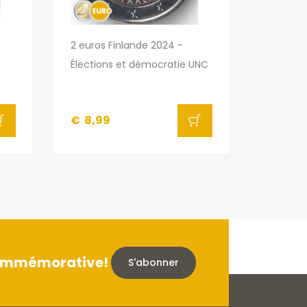
0
2 euros Finlande 2024 -
Élections et démocratie UNC
€
8,99
 commémorative!
S'abonner