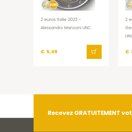
2 euros Italie 2023 -
2 e
Alessandro Manzoni UNC
Ges
UN
€
5,49
€
Recevez GRATUITEMENT votre