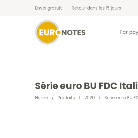
Envoi gratuit
Retour dans les 15 jours
Par pa
Série euro BU FDC Ital
Home
/
Produits
/
2020
/
Série euro BU F