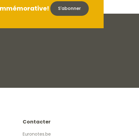
 commémorative!
S'abonner
Contacter
Euronotes.be