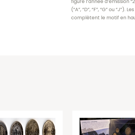
figure l’année d’émission “
(“A”, “D”, “F”, “G” ou “J”).
Les
complètent le motif en hau